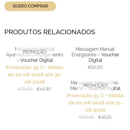
QUERO COMPRAR
PRODUTOS RELACIONADOS
VER PRODUTO
VER PRODUTO
Massagem Manual
Massagem Manual
PROMOÇÃO!
Ayurvédica e Alongamento
Energizante –
Voucher
–
Voucher Digital
Digital
Promoção 39 % - Válida
MEDICAL SPA
€
50.00
de 01-08-2026 até 31-
PREVENÇÃO | RELAXAMENTO
VER PRODUTO
08-2026
FISIOTERAPIA E REEDUCAÇÃO POSTURAL
Massagem Manual Pré-
PROMOÇÃO!
Mamã –
Voucher Digital
€
74.00
€
44.90
FISIOTERAPIA DERMATO-FUNCIONAL
Promoção 35 % - Válida
WORLD THERAPY | A MELHOR MASSAGEM DO MUNDO ®
de 01-08-2026 até 31-
RITUAIS DE TRANQUILIDADE | ESCAPE A DOIS
08-2026
ROSTO E CORPO
€
70.00
€
45.50
CAMPANHA DE AGOSTO
CONTACTOS