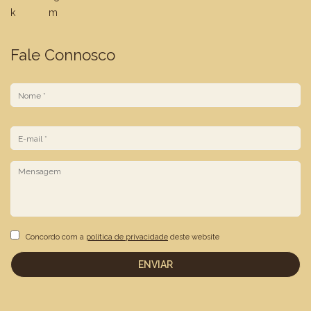
Fale Connosco
N
o
m
e
E
*
m
a
i
l
*
Concordo com a
política de privacidade
deste website