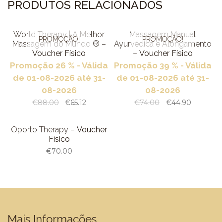
PREVENÇÃO | RELAXAMENTO
PRODUTOS RELACIONADOS
FISIOTERAPIA E REEDUCAÇÃO POSTURAL
FISIOTERAPIA DERMATO-FUNCIONAL
VER PRODUTO
VER PRODUTO
World Therapy | A Melhor
Massagem Manual
WORLD THERAPY | A MELHOR MASSAGEM DO MUNDO ®
PROMOÇÃO!
PROMOÇÃO!
Massagem do Mundo ® –
Ayurvédica e Alongamento
RITUAIS DE TRANQUILIDADE | ESCAPE A DOIS
Voucher Físico
–
Voucher Físico
ROSTO E CORPO
Promoção 26 % - Válida
Promoção 39 % - Válida
CAMPANHA DE AGOSTO
de 01-08-2026 até 31-
de 01-08-2026 até 31-
08-2026
08-2026
CONTACTOS
€
88.00
€
65.12
€
74.00
€
44.90
RESERVAS
INICIAR SESSÃO
VER PRODUTO
REGISTAR
Oporto Therapy –
Voucher
Físico
€
70.00
Mais Informações